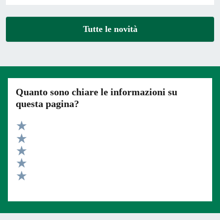
Tutte le novità
Quanto sono chiare le informazioni su
questa pagina?
Valuta 5 stelle su 5
Valuta 4 stelle su 5
Valuta 3 stelle su 5
Valuta 2 stelle su 5
Valuta 1 stelle su 5