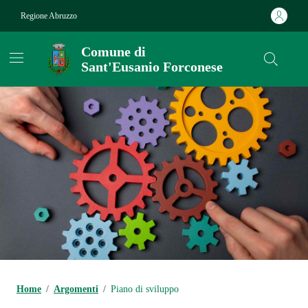
Vai ai contenuti
Vai al footer
Regione Abruzzo
Comune di
Sant'Eusanio Forconese
Contenuti in evidenza
Home
/
Argomenti
/
Piano di sviluppo