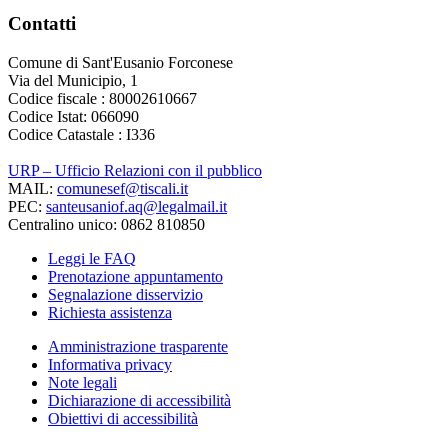
Contatti
Comune di Sant'Eusanio Forconese
Via del Municipio, 1
Codice fiscale : 80002610667
Codice Istat: 066090
Codice Catastale : I336
URP – Ufficio Relazioni con il pubblico
MAIL:
comunesef@tiscali.it
PEC:
santeusaniof.aq@legalmail.it
Centralino unico: 0862 810850
Leggi le FAQ
Prenotazione appuntamento
Segnalazione disservizio
Richiesta assistenza
Amministrazione trasparente
Informativa privacy
Note legali
Dichiarazione di accessibilità
Obiettivi di accessibilità