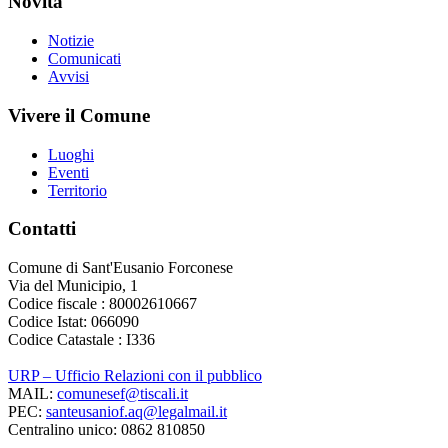
Novità
Notizie
Comunicati
Avvisi
Vivere il Comune
Luoghi
Eventi
Territorio
Contatti
Comune di Sant'Eusanio Forconese
Via del Municipio, 1
Codice fiscale : 80002610667
Codice Istat: 066090
Codice Catastale : I336
URP – Ufficio Relazioni con il pubblico
MAIL:
comunesef@tiscali.it
PEC:
santeusaniof.aq@legalmail.it
Centralino unico: 0862 810850