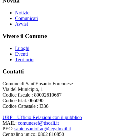
Novità
Notizie
Comunicati
Avvisi
Vivere il Comune
Luoghi
Eventi
Territorio
Contatti
Comune di Sant'Eusanio Forconese
Via del Municipio, 1
Codice fiscale : 80002610667
Codice Istat: 066090
Codice Catastale : I336
URP – Ufficio Relazioni con il pubblico
MAIL:
comunesef@tiscali.it
PEC:
santeusaniof.aq@legalmail.it
Centralino unico: 0862 810850