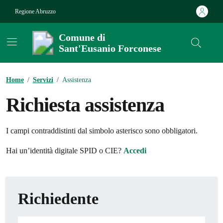
Vai ai contenuti
Vai al footer
Regione Abruzzo
Comune di
Sant'Eusanio Forconese
Contenuti in evidenza
Home
/
Servizi
/
Assistenza
Richiesta assistenza
I campi contraddistinti dal simbolo asterisco sono obbligatori.
Hai un’identità digitale SPID o CIE?
Accedi
Richiedente