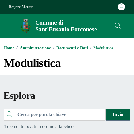
Vai ai contenuti
Vai al footer
Regione Abruzzo
Comune di
Sant'Eusanio Forconese
Contenuti in evidenza
Home
/
Amministrazione
/
Documenti e Dati
/
Modulistica
Modulistica
Esplora
Cerca
Invio
4 elementi trovati in ordine alfabetico